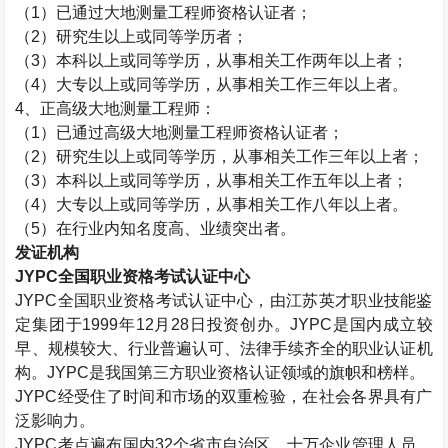
（
1
）已通过大地测量工程师资格认证者；
（
2
）研究生以上或同等学历者；
（
3
）本科以上或同等学历，从事相关工作两年以上者；
（
4
）大专以上或同等学历，从事相关工作三年以上者。
4
、正高级大地测量工程师：
（
1
）已通过高级大地测量工程师资格认证者；
（
2
）研究生以上或同等学历，从事相关工作三年以上者；
（
3
）本科以上或同等学历，从事相关工作五年以上者；
（
4
）大专以上或同等学历，从事相关工作八年以上者。
（
5
）在行业内知名度高、业绩突出者。
发证机构
JYPC
全国职业资格考试认证中心
JYPC
全国职业资格考试认证中心，由江苏英才职业技能鉴
定集团于
1999
年
12
月
28
日投资创办。
JYPC
是国内成立较
早、规模较大、行业普遍认可、法律手续齐全的职业认证机
构。
JYPC
是我国第三方职业资格认证领域的旗帜和榜样。
JYPC
经受住了时间和市场的双重检验，在社会各界具有广
泛影响力。
JYPC
考点遍布国内
32
个省市自治区，十万企业管理人员，