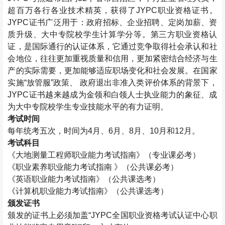
超百万各行各业技术精英，获得了
JYPC
职业资格证书。
JYPC
证书广泛用于：政府招标、企业招聘、定岗加薪、资
质升级、大中专院校学生计算学分等。第三方职业资格认
证，是国际通行的认证体系，它通过竞争取得社会承认和社
会地位，往往更加重视质量和信用，更加紧密结合经济与生
产的实际需要，更加能够适应职场变化和社会发展。在国家
实施“放管服”政策、 政府退出非准入类评价体系的背景下，
JYPC
证书越来越成为金领和白领人士执业能力的象征、成
为大中专院校学生专业技能水平的有力证明。
考试时间
每年统考五次，时间为
4
月、
6
月、
8
月、
10
月和
12
月。
考试科目
《大地测量工程师职业能力考试指南》（专业课必考）
《职业素养职业能力考试指南 》（公共课必考）
《英语职业能力考试指南》（公共课选考）
《计算机职业能力考试指南》（公共课选考）
颁发证书
颁发的证书上必须加盖“
JYPC
全国职业资格考试认证中心职