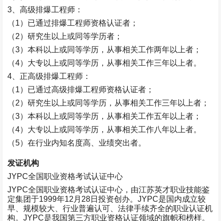
3
、高级排爆工程师：
（
1
）已通过排爆工程师资格认证者；
（
2
）研究生以上或同等学历者；
（
3
）本科以上或同等学历，从事相关工作两年以上者；
（
4
）大专以上或同等学历，从事相关工作三年以上者。
4
、正高级排爆工程师：
（
1
）已通过高级排爆工程师资格认证者；
（
2
）研究生以上或同等学历，从事相关工作三年以上者；
（
3
）本科以上或同等学历，从事相关工作五年以上者；
（
4
）大专以上或同等学历，从事相关工作八年以上者。
（
5
）在行业内知名度高、业绩突出者。
发证机构
JYPC
全国职业资格考试认证中心
JYPC
全国职业资格考试认证中心，由江苏英才职业技能鉴
定集团于
1999
年
12
月
28
日投资创办。
JYPC
是国内成立较
早、规模较大、行业普遍认可、法律手续齐全的职业认证机
构。
JYPC
是我国第三方职业资格认证领域的旗帜和榜样。