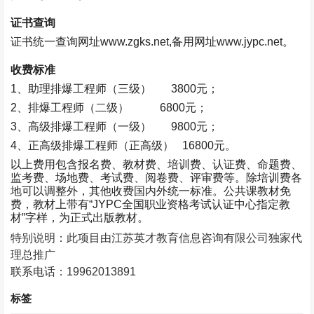
证书查询
证书统一查询网址
www.zgks.net,
备用网址
www.jypc.net
。
收费标准
1
、助理排爆工程师（三级）
3800
元；
2
、排爆工程师（二级）
6800
元；
3
、高级排爆工程师（一级）
9800
元；
4
、正高级排爆工程师（正高级）
16800
元。
以上费用包含报名费、教材费、培训费、认证费、命题费、
监考费、场地费、考试费、阅卷费、评审费等。除培训费各
地可以调整外，其他收费国内外统一标准。公共课教材免
费，教材上带有“
JYPC
全国职业资格考试认证中心指定教
材”字样，为正式出版教材。
特别说明：此项目由江苏英才教育信息咨询有限公司独家代
理总推广
联系电话：
19962013891
标签