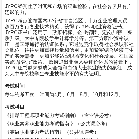
JYPC
经受住了时间和市场的双重检验，在社会各界具有广
泛影响力。
JYPC
考点遍布国内
32
个省市自治区，十万企业管理人员，
超百万各行各业技术精英，获得了
JYPC
职业资格证书。
JYPC
证书广泛用于：政府招标、企业招聘、定岗加薪、资
质升级、大中专院校学生计算学分等。第三方职业资格认
证，是国际通行的认证体系，它通过竞争取得社会承认和社
会地位，往往更加重视质量和信用，更加紧密结合经济与生
产的实际需要，更加能够适应职场变化和社会发展。在国家
实施“放管服”政策、 政府退出非准入类评价体系的背景下，
JYPC
证书越来越成为金领和白领人士执业能力的象征、成
为大中专院校学生专业技能水平的有力证明。
考试时间
每年统考五次，时间为
4
月、
6
月、
8
月、
10
月和
12
月。
考试科目
《排爆工程师职业能力考试指南》（专业课必考）
《职业素养职业能力考试指南 》（公共课必考）
《英语职业能力考试指南》（公共课选考）