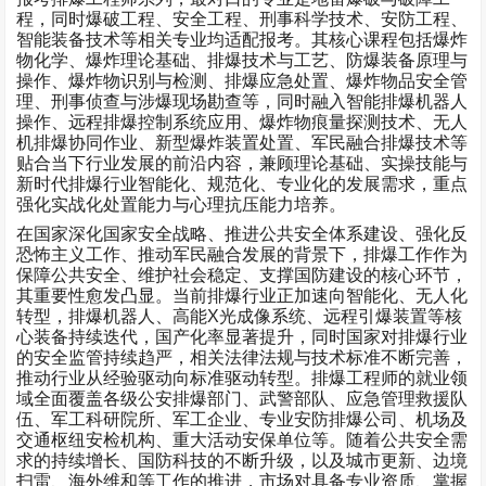
程，同时爆破工程、安全工程、刑事科学技术、安防工程、
智能装备技术等相关专业均适配报考。其核心课程包括爆炸
物化学、爆炸理论基础、排爆技术与工艺、防爆装备原理与
操作、爆炸物识别与检测、排爆应急处置、爆炸物品安全管
理、刑事侦查与涉爆现场勘查等，同时融入智能排爆机器人
操作、远程排爆控制系统应用、爆炸物痕量探测技术、无人
机排爆协同作业、新型爆炸装置处置、军民融合排爆技术等
贴合当下行业发展的前沿内容，兼顾理论基础、实操技能与
新时代排爆行业智能化、规范化、专业化的发展需求，重点
强化实战化处置能力与心理抗压能力培养。
在国家深化国家安全战略、推进公共安全体系建设、强化反
恐怖主义工作、推动军民融合发展的背景下，排爆工作作为
保障公共安全、维护社会稳定、支撑国防建设的核心环节，
其重要性愈发凸显。当前排爆行业正加速向智能化、无人化
转型，排爆机器人、高能
X
光成像系统、远程引爆装置等核
心装备持续迭代，国产化率显著提升，同时国家对排爆行业
的安全监管持续趋严，相关法律法规与技术标准不断完善，
推动行业从经验驱动向标准驱动转型。排爆工程师的就业领
域全面覆盖各级公安排爆部门、武警部队、应急管理救援队
伍、军工科研院所、军工企业、专业安防排爆公司、机场及
交通枢纽安检机构、重大活动安保单位等。随着公共安全需
求的持续增长、国防科技的不断升级，以及城市更新、边境
扫雷、海外维和等工作的推进，市场对具备专业资质、掌握