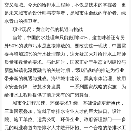
交叉领域。今天的给排水工程师，不仅是技术的掌握者，更
是未来城市的设计师与变革者，是城市生命线的守护者、绿
水青山的捍卫者。
职业现况：黄金时代的机遇与挑战
当前，中国的水处理率只能做到
50%
，这意味着还有另
外
50%
的城市污水是直接排放的。要改变这一现状，中国需
要再增加
20%
的污水处理能力，这无疑加大对给排水工程师
质量和数量的要求。与此同时，国家正处于生态文明建设与
新型城镇化深度融合的关键时期，
“
双碳
”
战略的推进为行业
带来新的机遇与挑战。海绵城市建设、黑臭水体治理、饮用
水安全保障、智慧水务发展
……
一系列国家战略的实施，为
给排水工程师提供了前所未有的广阔舞台。
城市化进程加速、环保要求升级、基础设施更新换代，
三重因素叠加，造就了给排水专业人才的巨大缺口。设计
院、施工单位、运营公司、环保企业、政府管理部门
——
多
元的就业赛道向给排水人才敞开怀抱。一个合格的给排水工