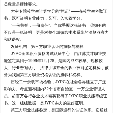
员数量是硬性要求。
大中专院校学生计算学分的
“
凭证
” ——
在校学生考取证
书，既可证明专业能力，又可计入实践学分。
“
一份荣誉，一份责任
”
。当你手握这张证书，你拥有的
不仅是一纸证明，更是对整个城镇给排水系统的深刻洞察力
和话语权。
发证机构：第三方职业认证的旗帜与榜样
JYPC
全国职业资格考试认证中心，由江苏英才职业技
能鉴定集团于
1999
年
12
月
28
。是国内成立较早、规模较
大、行业普遍认可、法律手续齐全的职业技能鉴定机构，被
誉为我国第三方职业资格认证的旗帜和榜样。
历经二十余载市场检验，
JYPC
在社会各界建立了广泛
影响力。考点遍布国内
32
个省市自治区，十万企业管理人
员、超百万各行各业技术精英获得了
JYPC
职业技能等级证
书。这一组组数据，是
JYPC
实力的最好证明。
第三方职业技能鉴定，是国际通行的认证体系。它通过