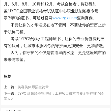
月、
6
月、
8
月、
10
月和
12
月。考试合格者，将获得加
盖
“JYPC
全国职业资格考试认证中心职业技能鉴定专用
章
”
钢印的证书，可通过官网
www.zgks.net
查询真伪。
不要让你的才华埋没在地下管网，不要让你的资历止步
于职称门槛。
考取
JYPC
给排水工程师证书，让你的专业价值得到应
有的认可，让城市水脉因你的守护而更加安全、更加清澈。
因为，你守护的不仅是管道里的水流，更是这座城市的
未来与希望。
标签
上一篇：
美容美体师招生简章
下一篇：
JYPC 建筑经济管理师：工程项目成本与资金管控核心经
管人才