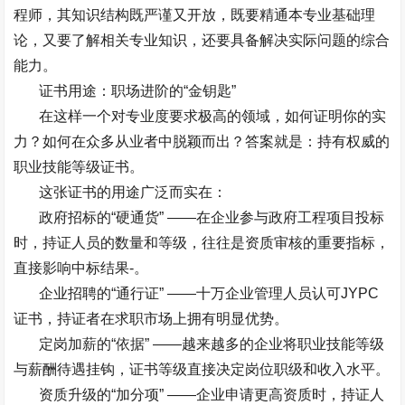
程师，其知识结构既严谨又开放，既要精通本专业基础理
论，又要了解相关专业知识，还要具备解决实际问题的综合
能力。
证书用途：职场进阶的
“
金钥匙
”
在这样一个对专业度要求极高的领域，如何证明你的实
力？如何在众多从业者中脱颖而出？答案就是：持有权威的
职业技能等级证书。
这张证书的用途广泛而实在：
政府招标的
“
硬通货
” ——
在企业参与政府工程项目投标
时，持证人员的数量和等级，往往是资质审核的重要指标，
直接影响中标结果
-
。
企业招聘的
“
通行证
” ——
十万企业管理人员认可
JYPC
证书，持证者在求职市场上拥有明显优势。
定岗加薪的
“
依据
” ——
越来越多的企业将职业技能等级
与薪酬待遇挂钩，证书等级直接决定岗位职级和收入水平。
资质升级的
“
加分项
” ——
企业申请更高资质时，持证人