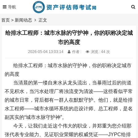
首页
>
新闻动态
正文
给排水工程师：城市水脉的守护神，你的职称决定城
市的高度
2026-05-04 13:03:14
作者 :
浏览 : 44 次
给排水工程师：城市水脉的守护神，你的职称决定城市
的高度
当清晨的第一缕自来水从龙头流出，当暴雨过后的街道
不见积水，当污水处理厂将浊流变为清波
——
这些看似平常
的城市日常，背后都有一群人在默默守护。他们，就是给排
水工程师
——
城市水循环系统的总设计师、总工程师，是名
副其实的
“
城市水脉守护神
”
。
今天，让我们走近这个伟大的职业，并郑重为您介绍那
张代表专业能力、见证职业荣耀的权威凭证
——
JYPC
给排