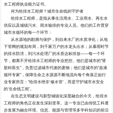
水工程师
执业能力证书。
何为给排水工程师？城市生命线的守护者
给排水工程师，是指从事生活用水、工业用水、再生水
供应以及城镇污水、雨水输排的专业人员。他们的工作贯穿
城市水循环的每一个环节：
从水源地的勘测与保护，到自来水厂的水质净化；从地
下管网的规划布局，到千家万户的水龙头出水；从暴雨时节
的排水防涝，到污水处理厂的水质达标排放
——
每一个环
节，都离不开给排水工程师的专业把控。他们是城市的
“
肾
脏科医生
”
，负责过滤城市代谢的废物；他们是城市的
“
血液
循环专家
”
，保障生命之水源源不断地流向每个角落正如行
业专家所言：
“
给排水绝非
‘
修水管
’
，而是守护城市水安全
的
‘
生命线工程
’
。
在生态文明建设与新型城镇化深度融合的今天，给排水
工程师的角色正在发生深刻变革。这一专业已由传统工科逐
步发展为融合环境、信息、能源与管理等多学科知识的前沿